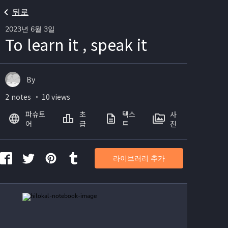
뒤로
2023년 6월 3일
To learn it , speak it
By
2 notes ・ 10 views
파슈토
초
텍스
사
어
급
트
진
라이브러리 추가