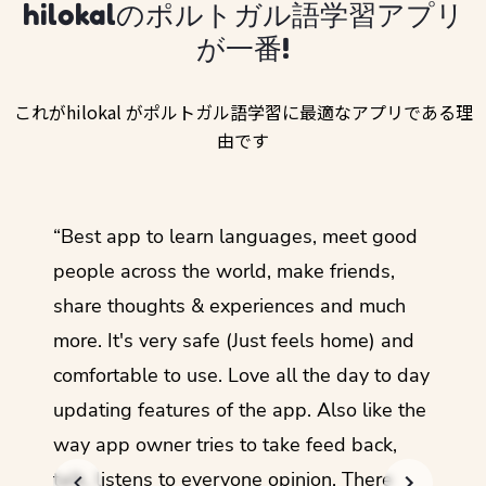
hilokalのポルトガル語学習アプリ
が一番!
これがhilokal がポルトガル語学習に最適なアプリである理
由です
ol
“Best app to learn languages, meet good
“I lov
guage.
people across the world, make friends,
months
share thoughts & experiences and much
I love
more. It's very safe (Just feels home) and
other
comfortable to use. Love all the day to day
refre
updating features of the app. Also like the
should
way app owner tries to take feed back,
foreig
talk, listens to everyone opinion. There