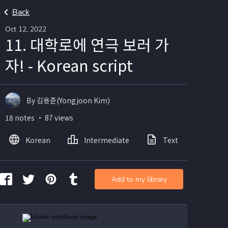
Back
Oct 12, 2022
11. 대학로에 연극 보러 가
자! - Korean script
By 김용준(Yongjoon Kim)
18 notes ・ 87 views
Korean
Intermediate
Text
Ima
Add to my library