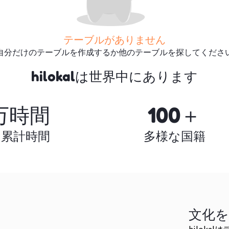
テーブルがありません
自分だけのテーブルを作成するか他のテーブルを探してくださ
さらに多くのテーブルを探
hilokalは世界中にあります
す
万時間
100＋
の累計時間
多様な国籍
文化
hilok