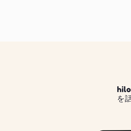
hil
を