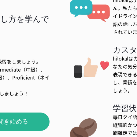
ん。私た
イドライン
話し方を学んで
語の話し
されてい
カス
hilok
練習をしましょう。
なたの気
ermediate（中級）、
表現でき
級）、Proficient（ネイ
し、業績
しょう。
しましょう！
学習状
毎日タイ
聞き始める
継続的か
距離走で