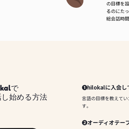
の目標を
るのにたっ
総会話時
❶hilokalに入会
okalで
話し始める方法
言語の目標を教えてい
す。
❷オーディオテー