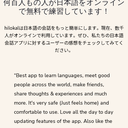
何百人もの人が日本語をオンライン
で無料で練習しています！
hilokalは日本語の会話をもっと簡単にします。現在、数千
人がオンラインで利用しています。ぜひ、私たちの日本語
会話アプリに対するユーザーの感想をチェックしてみてく
ださい。
ol
“Best app to learn languages, meet good
“I lov
guage.
people across the world, make friends,
months
share thoughts & experiences and much
I love
more. It's very safe (Just feels home) and
other
comfortable to use. Love all the day to day
refre
updating features of the app. Also like the
should