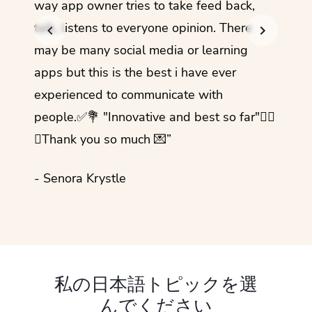
way app owner tries to take feed back,
foreig
talk, listens to everyone opinion. There
- Rez
may be many social media or learning
apps but this is the best i have ever
experienced to communicate with
people.✅💐 "Innovative and best so far"✌🏻
💜Thank you so much 💌”
- Senora Krystle
私の日本語トピックを選
んでください