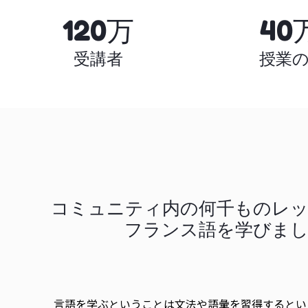
120万
40
受講者
授業
コミュニティ内の何千ものレ
フランス語を学びま
言語を学ぶということは文法や語彙を習得するとい