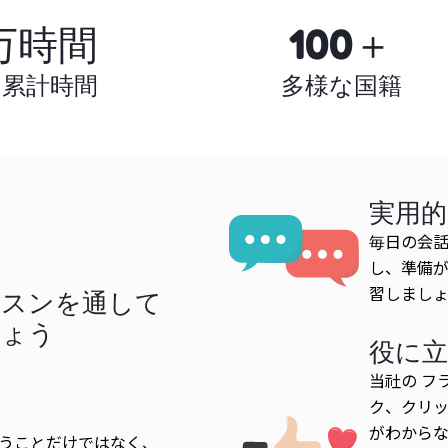
万時間
100＋
の累計時間
多様な国籍
実用
毎日の会話
し、準備
習しまし
ッスンを通して
しょう
役に
当社の フ
ク、クリッ
がわから
うことだけではなく、