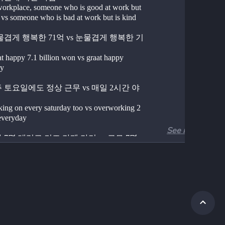
 workplace, someone who is good at work but 
e vs someone who is bad at work but is kind
눈물겹게 행복한 71억 vs 눈물겹게 행복한 기
at happy 7.1 billion won vs graat happy 
y
매주 토요일에도 정상 근무 vs 매일 2시간 야
king on every saturday too vs overworking 2 
everyday
See more
카 7명 데리고 키즈 카페 가기 vs 고모 7명 
 그냥 카페 가기
g to a kids-cafe with 7 nephews vs going to a 
ith 7 aunts
른 사람이 입던 속옷 입기 vs 다른 사람이 
칫솔 쓰기
ring underwear that someone else used to 
s using toothbrush that someone else used to 