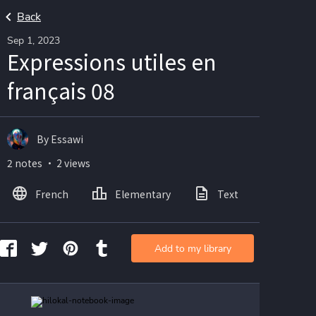
Back
Sep 1, 2023
Expressions utiles en
français 08
By Essawi
2 notes ・ 2 views
French
Elementary
Text
Image
Add to my library