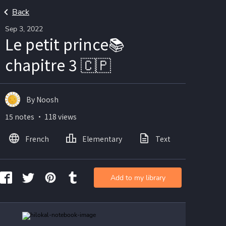
Back
Sep 3, 2022
Le petit prince📚
chapitre 3 🇨🇵
By Noosh
15 notes ・ 118 views
French
Elementary
Text
Image
Add to my library