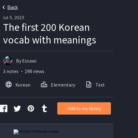
Back
Jul 5, 2023
The first 200 Korean
vocab with meanings
By Essawi
3 notes ・ 198 views
Korean
Elementary
Text
Image
Add to my library