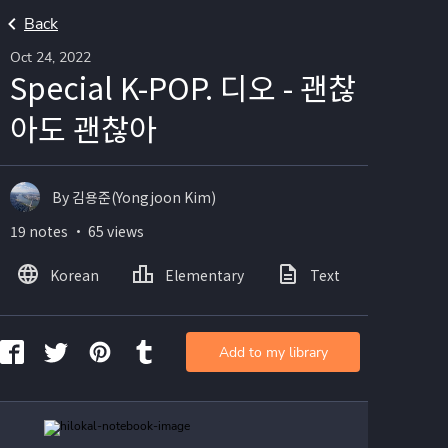
Back
Oct 24, 2022
Special K-POP. 디오 - 괜찮
아도 괜찮아
By 김용준(Yongjoon Kim)
19 notes ・ 65 views
Korean
Elementary
Text
Image
Add to my library