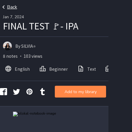
Back
Jan 7, 2024
FINAL TEST 🚩- IPA
By SILVIA⭐
8 notes ・ 103 views
English
Beginner
Text
Images
Add to my library