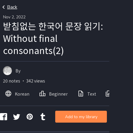
Back
Nov 2, 2022
받침없는 한국어 문장 읽기:
Without final
consonants(2)
By
20 notes ・ 342 views
Korean
Beginner
Text
Images
Add to my library