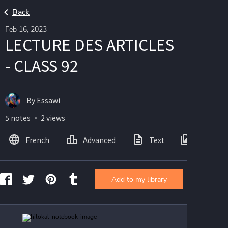
Back
Feb 16, 2023
LECTURE DES ARTICLES
- CLASS 92
By Essawi
5 notes ・ 2 views
French
Advanced
Text
Images
Add to my library