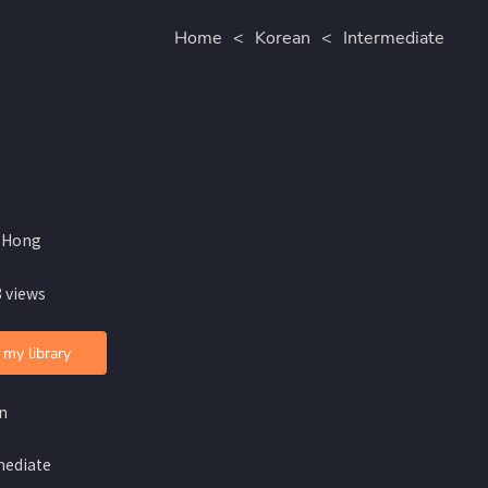
Home
<
Korean
<
Intermediate
J Hong
 views
 my library
n
mediate