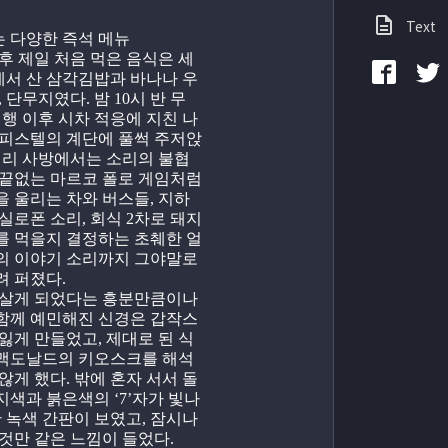
Text
 다양한 즉석 메뉴
후 제일 처음 먹은 음식은 세
서 산 삼각김밥과 바나나 우
 단무지였다. 밤 10시 반 무
 비행 이후 시차 적응에 지친 나
오피스텔의 계단에 풀썩 주저앉
거리 사방에서는 소리의 불협
끝없는 마르코 폴로 게임처럼 
 울리는 차와 버스들, 지하
실로폰 소리, 회식 2차로 돼지
를 먹을지 결정하는 초췌한 얼
의 이야기 소리까지 그야말로 
려 퍼졌다.
 살게 되었다는 흥분만큼이나 
함께 예민해진 신경은 갑작스
잃게 만들었고, 제대로 된 식
맥도날드의 키오스크를 해석
않게 했다. 밖에 혼자 서서 돌
색과 붉은색의 ‘7’자가 빛나
한 녹색 간판이 보였고, 잠시나
것만 같은 느낌이 들었다.