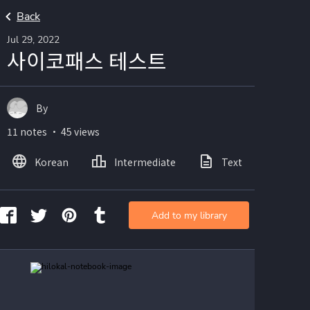
Back
Jul 29, 2022
사이코패스 테스트
By
11 notes ・ 45 views
Korean
Intermediate
Text
Ima
Add to my library