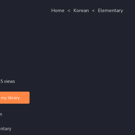
Home
<
Korean
<
Elementary
 5 views
 my library
n
ntary