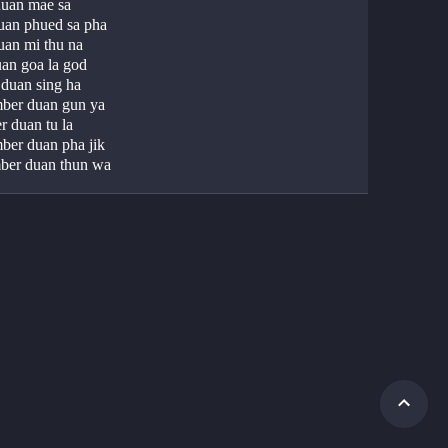
duan mae sa 
an phued sa pha 
uan mi thu na 
uan goa la god 
 duan sing ha 
ber duan gun ya 
r duan tu la
er duan pha jik
er duan thun wa 