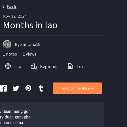
Back
Nov 12, 2024
Months in lao
By Santana🎱
1 notes ・ 1 views
Lao
Beginner
Text
Add to my library
y duan mung gon 
ry duan gum pha 
duan mee na 