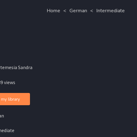
Home
<
German
<
Intermediate
rtemesia Sandra
39 views
 my library
an
mediate