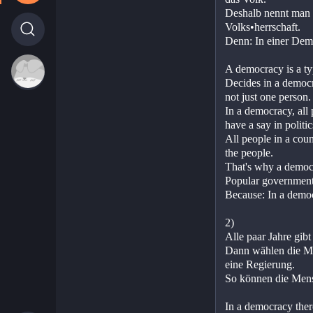
Deshalb nennt man 
Volks•herrschaft. 
Denn: In einer Demo
A democracy is a t
Decides in a democ
not just one person.
In a democracy, all
have a say in politic
All people in a coun
the people.
That's why a democr
Popular government
Because: In a democ
2) 
Alle paar Jahre gib
Dann wählen die M
eine Regierung.
So können die Mens
In a democracy there