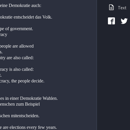
eine Demokratie auch:
Text
kratie entscheidet das Volk. 
ype of government.
racy
 people are allowed
s.
try are also called:
acy is also called:
. 
racy, the people decide.
t es in einer Demokratie Wahlen.
enschen zum Beispiel
chen mitentscheiden.
 are elections every few years.