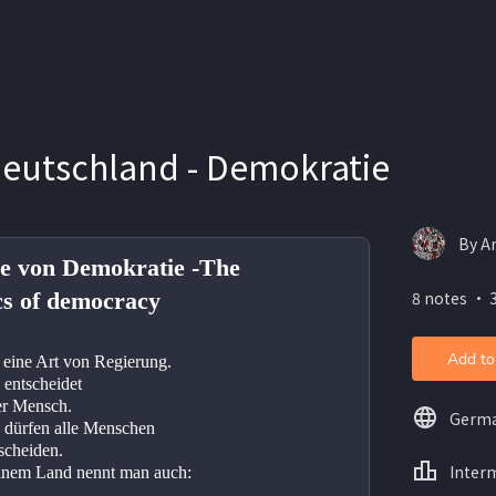
Deutschland - Demokratie
By A
e von Demokratie -The
cs of democracy
8 notes ・ 
Add to
 eine Art von Regierung.
 entscheidet
ger Mensch.
Germ
 dürfen alle Menschen
tscheiden.
Inter
inem Land nennt man auch: