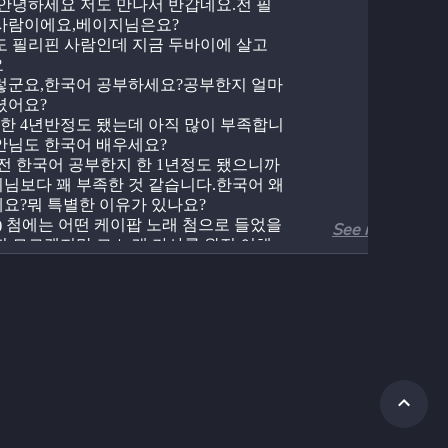
 안녕하세요 저도 만나서 반갑네요.전 필
사람이에요,베이지님은요?
도 필리핀 사람인데 지금 두바이에 살고 
요
렇군요,한국어 공부하세요?공부한지 얼마
셨어요?
, 한 4년반정도 됐는데 아직 많이 부족합니
안님도 한국어 배우세요?
,전 한국어 공부한지 한 1년정도 됐으니까 
님보다 꽤 부족한 것 같습니다.한국어 왜 
요?뭐 특별한 이유가 있나요?
뭐) 첨에는 어떤 케이팝 노래 첨으로 들었을 
See more
지 모르겠지만 그 노래 가사를 완전 이해
싶어서 공부하기 시작했는데 세월이 흐르
국어 공부하는 게 제 취미가 됐고 다른 사
 특히 한국인 원어민이랑 한국어로 편하
연스럽게 얘기하고 싶어서 지금까지 배워
.
 멋지네요,전 한국에 일하고 싶어서 한국
부하게 됐어요.한국어 시험 준비하고 있거
베이지님은 한국어 배우기 어렵진 않나
음에는 어렵죠,알다시피 한국어는 전세계