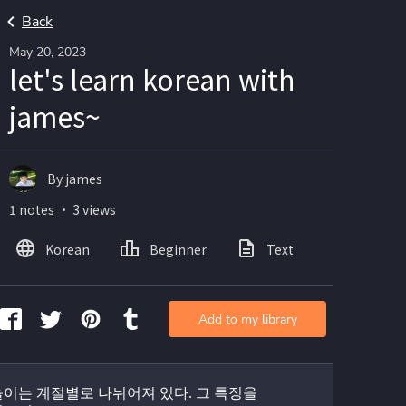
Back
May 20, 2023
let's learn korean with
james~
By james
1 notes ・ 3 views
Korean
Beginner
Text
Add to my library
이는 계절별로 나뉘어져 있다. 그 특징을 