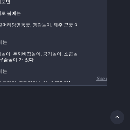
보면 
로 봄에는
칠머리당영동굿, 영감놀이, 제주 큰굿 이 
에는
놀이, 두꺼비집놀이, 공기놀이, 소꿉놀
고무줄놀이 가 있다
에는
See more
 굴리기, 줄다리기 놀이, 술래잡기놀
죽마놀이 가 있다
에는
,연날리기, 널뛰기, 쥐불놀이, 투호 가 있
 내가 어렸을 때 많이 하던 민속놀이는 