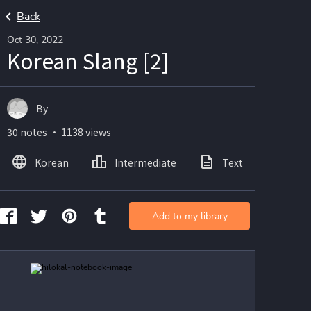
Back
Oct 30, 2022
Korean Slang [2]
By
30 notes ・ 1138 views
Korean
Intermediate
Text
Ima
Add to my library