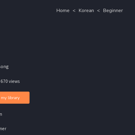
Home
<
Korean
<
Beginner
song
 670 views
 my library
n
ner