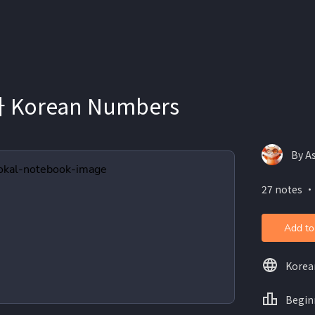
 Korean Numbers
By A
27 notes ・
Add to
Korea
Begin