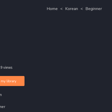
Home
<
Korean
<
Beginner
19 views
 my library
n
ner