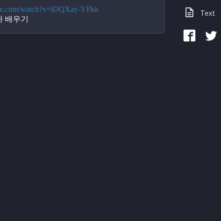
ube.com/watch?v=iDQXay-YPkk
Text
 배우기 