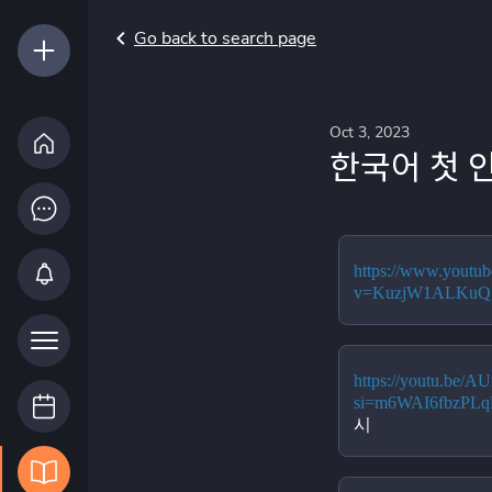
Go back to search page
Oct 3, 2023
한국어 첫 인사
https://www.youtu
v=KuzjW1ALKuQ
https://youtu.be
si=m6WAI6fbzPL
시