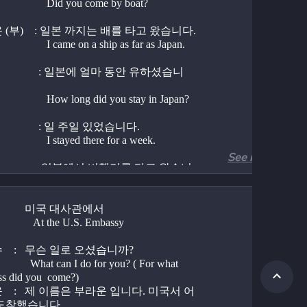
                            Did you come by boat?
(부)    : 일본 까지는 배를 타고 왔습니다.
                            I came on a ship as far as Japan.
                 : 일본에 얼마 동안 유하셨습니
                            How long did you stay in Japan?
                : 일 주일 있었습니다.
                            I stayed there for a week.
See more
                           Did you fly from Japan?
         미국 대사관에서
                       At the U.S. Embassy
다.
   :   무슨 일로 오셨습니까?
     Yes. I landed on Kimpo Airport 
an I do for you? ( For what 
day morning
ss did you  come?)
                 : 한국에 얼마나 오래 계실 예정 
   :   제 이름은 부라운 입니다. 미국서 어
?
도착했습니다.