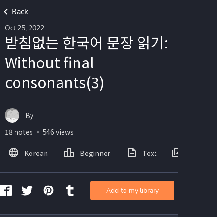
Back
Oct 25, 2022
받침없는 한국어 문장 읽기:
Without final
consonants(3)
By
18 notes ・ 546 views
Korean
Beginner
Text
Images
Add to my library