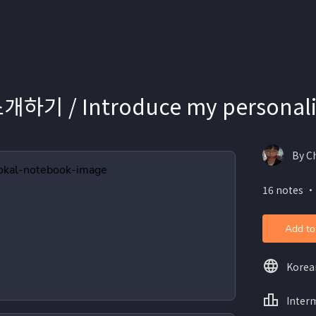
하기 / Introduce my personali
By C
16 notes ・
Add to
Korea
Inter