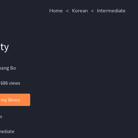
Home
<
Korean
<
Intermediate
ty
hang Bo
 686 views
 my library
n
mediate