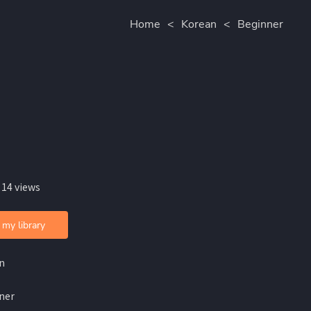
Home
<
Korean
<
Beginner
 14 views
 my library
n
ner