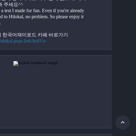
봐 주세요^^
st a test I made for fun. Even if you're already 
d to Hilokal, no problem. So please enjoy it 
.
 한국어재미로드 카페 바로가기
/hilokal.page.link/hz8Vn