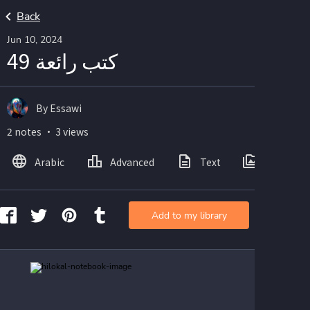
Back
Jun 10, 2024
كتب رائعة 49
By Essawi
2 notes ・ 3 views
Arabic
Advanced
Text
Images
Add to my library