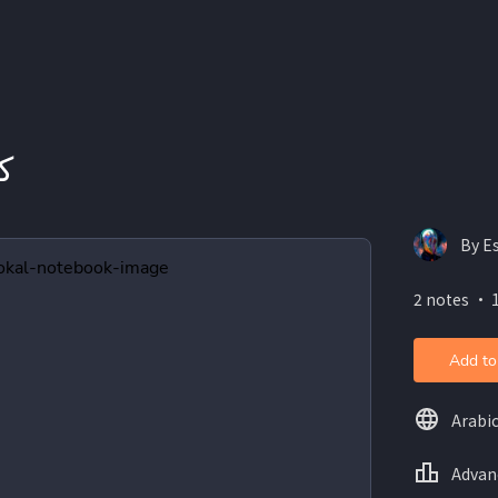
كت
By E
2 notes ・ 1
Add to
Arabi
Advan