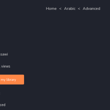
Home
<
Arabic
<
Advanced
ssawi
 views
 my library
c
ced