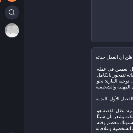
يعرض الكتاب رحلة شخصية لرجل انغمس في عمله 
بشكل مفرط، حتى ظن أن حياته تتمحور بالكامل 
حول عمله. يهدف الكتاب إلى توجيه القارئ نحو 
لفصل الأول: البداية
التعرف على الشخصية الرئيسية: بطل القصة هو 
رجل ناجح في مسيرته المهنية، لكنه يشعر بأن شيئًا 
ما مفقود في حياته. العمل يستهلك معظم وقته 