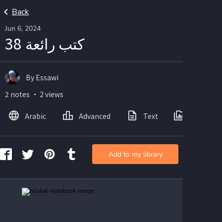
Back
Jun 6, 2024
كتب رائعة 38
By Essawi
2 notes ・ 2 views
Arabic
Advanced
Text
Images
Add to my library