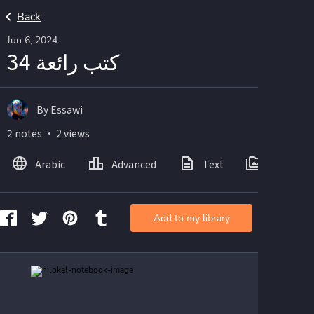
Back
Jun 6, 2024
كتب رائعة 34
By Essawi
2 notes ・ 2 views
Arabic
Advanced
Text
Images
Add to my library