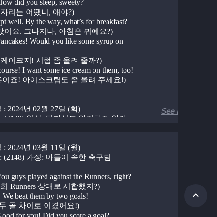
ow did you sleep, sweety?  
    (잠자리는 어땠니, 얘야?)
ept well. By the way, what’s for breakfast?  
(잘 잤어요. 그나저나, 아침은 뭐예요?)
ancakes! Would you like some syrup on 
 
    (팬케이크지! 시럽 좀 올려 줄까?)
course! I want some ice cream on them, too!  
 (물론이죠! 아이스크림도 좀 올려 주세요!)
: 2024년 02월 27일 (화)
See more
 : (2139) 일상: 뒷자석도 안전하진 않아
hy aren’t you wearing your seatbelt?  
: 2024년 03월 11일 (월)
    (왜 좌석벨트 안 매고 있니?)
 in the back seats, Mom.  
 : (2148) 가정: 아들이 속한 축구팀
(뒷좌석에 타고 있잖아요, 엄마.)
o you think back seats are safer? No! 
ou guys played against the Runners, right?  
    (No! 뒷좌석이 더 안전할 거 같니? 아니야!)
    (너희 Runners 상대로 시합했지?)
right… I’ll put it on right now.  
! We beat them by two goals!  
(알겠어요… 지금 바로 맬게요.)
(네! 두 골 차이로 이겼어요!)
ood for you! Did you score a goal?  