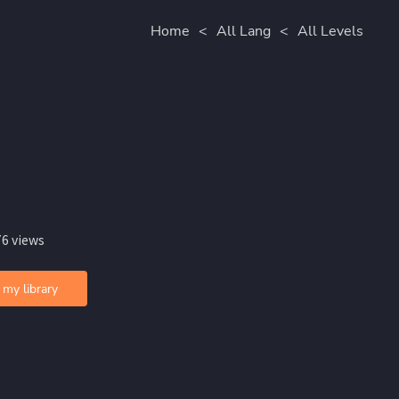
Home
<
All Lang
<
All Levels
76 views
 my library