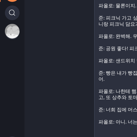
파올로: 물론이지.
준: 피크닉 가고 
니랑 피크닉 담요
파올로: 완벽해. 
준: 공원 좋다! 
파올로: 샌드위치 
준: 빵은 내가 빵
어.
파올로: 나한테 햄
고, 또 상추와 토
준: 너희 집에 머
파올로: 아니. 너는