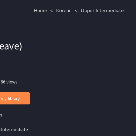
Home
<
Korean
<
Upper Intermediate
eave)
 86 views
 my library
n
 Intermediate