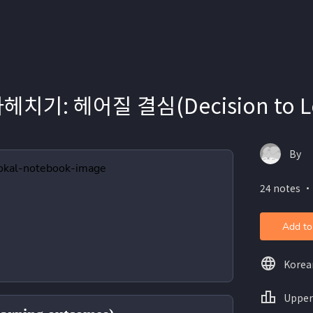
치기: 헤어질 결심(Decision to L
By
24 notes ・
Add to
Korea
Upper