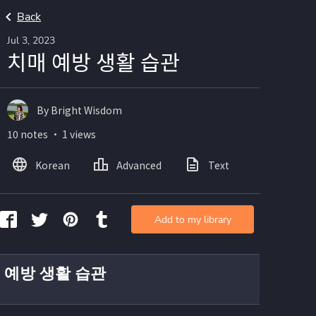
Back
Jul 3, 2023
치매 예방 생활 습관
By Bright Wisdom
10 notes ・ 1 views
Korean
Advanced
Text
Add to my library
 예방 생활 습관