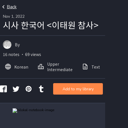
Back
Nov 1, 2022
시사 한국어 <이태원 참사>
By
16 notes ・ 69 views
Upper
Korean
Text
Ima
Intermediate
Add to my library