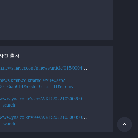
 사진 출처
/n.news.naver.com/mnews/article/015/000476943
/news.kmib.co.kr/article/view.asp?
=0017625614&code=61121111&cp=nv
://www.yna.co.kr/view/AKR20221030028951004?
n=search
://www.yna.co.kr/view/AKR20221030005051004?
n=search