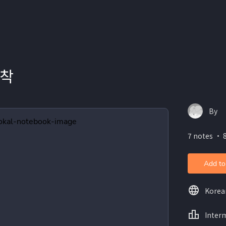
시착
By
7 notes ・ 8
Add to
Korea
Inter