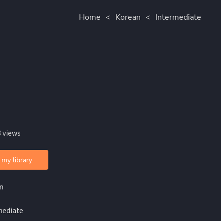
Home
<
Korean
<
Intermediate
 views
 my library
n
mediate