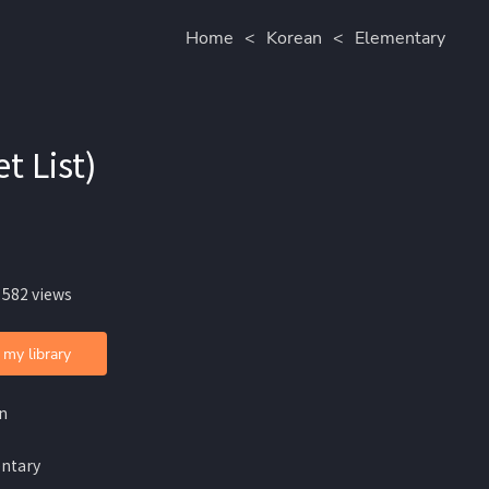
Home
<
Korean
<
Elementary
 List)
 582 views
 my library
n
ntary