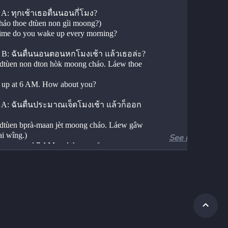
 A: ทุกเช้าเธอตื่นนอนกี่โมง?
háo thoe dtùen non gìi moong?)
ime do you wake up every morning?
n B: ฉันตื่นนอนตอนหกโมงเช้า แล้วเธอล่ะ?
dtùen non dton hòk moong cháo. Láew thoe 
 up at 6 AM. How about you?
 A: ฉันตื่นประมาณเจ็ดโมงเช้า แล้วก็ออก
dtùen bprà-maan jèt moong cháo. Láew gâw 
ai wîng.)
See more
 up around 7 AM and then go for a run.
 B: ดีจัง! หลังจากตื่นนอน ฉันก็อาบน้ำและ
มตัวไปทำงาน
ang! Lǎng jàak dtùen non, chán gâw àap náam 
riiam dtua bpai tham ngaan.)
great! After waking up, I take a shower and 
ady for work.