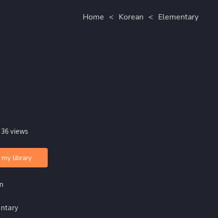
Home
<
Korean
<
Elementary
 36 views
 my library
n
ntary