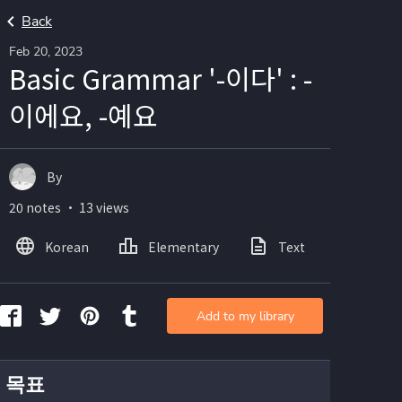
Back
Feb 20, 2023
Basic Grammar '-이다' : -
이에요, -예요
By
20 notes ・ 13 views
Korean
Elementary
Text
Image
Add to my library
 목표