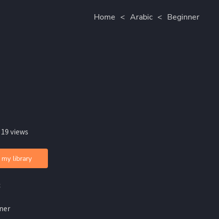
Home
<
Arabic
<
Beginner
 19 views
 my library
c
ner