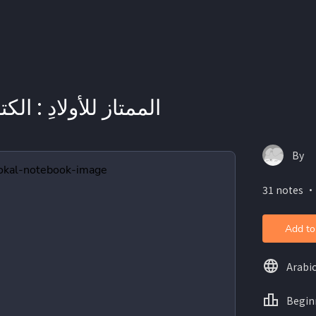
الممتاز للأولادِ : الكت
By
31 notes ・
Add to
Arabi
Begin