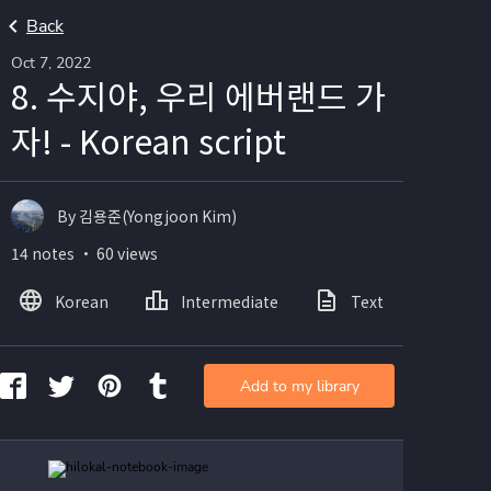
Back
Oct 7, 2022
8. 수지야, 우리 에버랜드 가
자! - Korean script
By 김용준(Yongjoon Kim)
14 notes ・ 60 views
Korean
Intermediate
Text
Ima
Add to my library