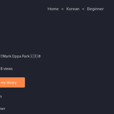
Home
<
Korean
<
Beginner
 🃏Mark Oppa Park 🇰🇷🚯
 8 views
 my library
n
ner