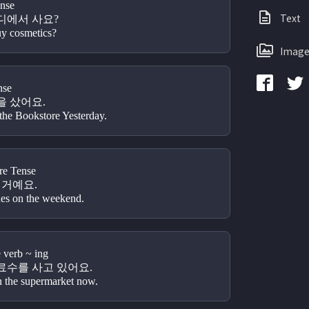
nse 
Text
디에서 사요?
uy cosmetics?
Image
se 
을 샀어요.
the Bookstore Yesterday.
e Tense 
 거예요.
hes on the weekend.
erb ~ ing
료수를 사고 있어요.
n the supermarket now.