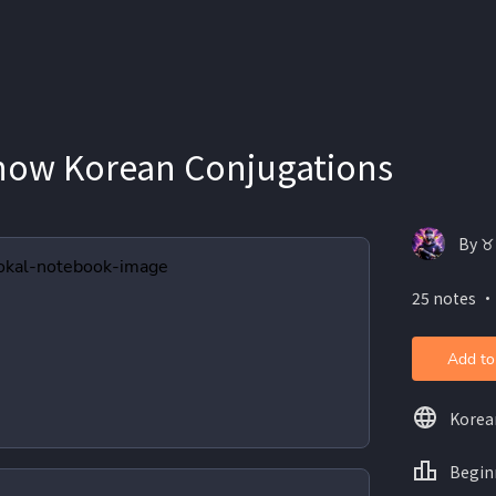
now Korean Conjugations
By ♉️
25 notes ・
Add to
Korea
Begin