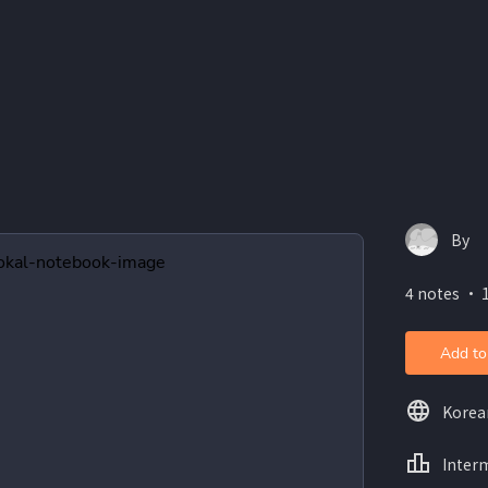
By
4 notes ・ 
Add to
Korea
Inter