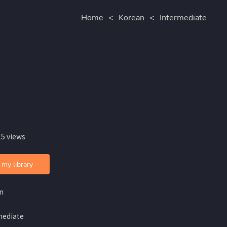
Home
<
Korean
<
Intermediate
15 views
 my library
n
mediate