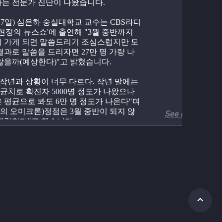
는 전문가 진단이 나왔습니다. 
17일) 심은하 숭실대학교 교수는 CBS라디
김현정의 뉴스쇼'에 출연해 "3월 중반까지 
 가게 되면 말씀드리기 조심스럽지만 모
결과로 말씀을 드리자면 27만 명 가량 나
않을까(예상한다)"고 밝혔습니다. 
"작년과 상황이 너무 다르다. 작년 말에는 
평균치로 확진자 5000명 정도가 나왔으나 
 평균으로 봐도 6만 명 정도가 나온다"며 
국의 오미크론)정점은 3월 중반이 되지 않
See more
생각한다"고 했습니다.
서 "우리나라는 다른 나라에 비해 방역
 하는 편이고 국민 여러분이 협조를 잘 해
"며 "그러다 보니 우세종까지 걸리는 시
미룰 수 있었고 마찬가지로 정점까지 걸리
간도 다른 나라보다 길어질 것"이라고 덧
니다. 
수는 "실제 감염자는 훨씬 많을 수 있는데 
 최근에 연구를 해 보니까 오미크론 같은 