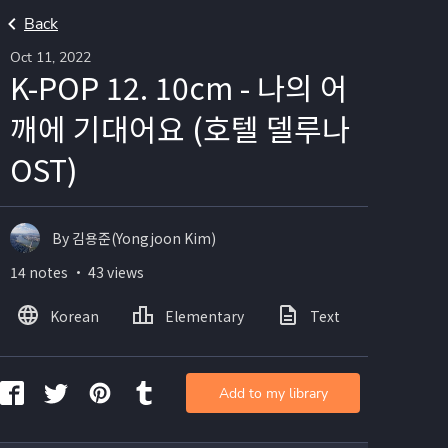
Back
Oct 11, 2022
K-POP 12. 10cm - 나의 어
깨에 기대어요 (호텔 델루나
OST)
By 김용준(Yongjoon Kim)
14 notes ・ 43 views
Korean
Elementary
Text
Image
Add to my library