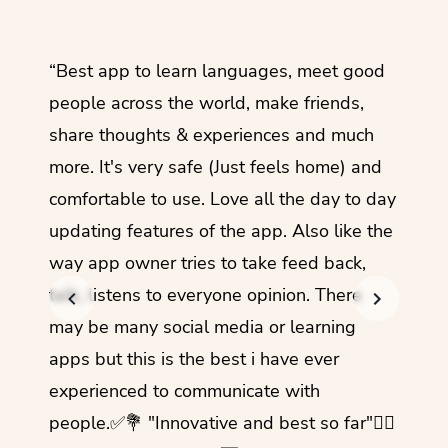
ol
“Best app to learn languages, meet good
“I lov
guage.
people across the world, make friends,
months
share thoughts & experiences and much
I love
more. It's very safe (Just feels home) and
other
comfortable to use. Love all the day to day
refre
updating features of the app. Also like the
should
way app owner tries to take feed back,
foreig
talk, listens to everyone opinion. There
- Rez
may be many social media or learning
apps but this is the best i have ever
experienced to communicate with
people.✅💐 "Innovative and best so far"✌🏻